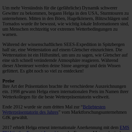
Um mehr Verständnis für die (gefährliche) Dynamik schwerer
Gewitter zu bekommen, begann Helga in den USA, Sturmtouren zu
unternehmen. Mitten in den Böen, Hagelkörnern, Blitzschlägen und
Tornados wurde ihr bewusst, wie wichtig lokale Informationen sind,
um Menschen rechtzeitig vor extremen Wetterbedingungen zu
warnen.
Während der wissenschaftlichen SEES-Expedition in Spitzbergen
half sie, eine Wetterstation auf einem Gletscher einzurichten. Die
Wetterstation ist ein Hilfsmittel, um uns zu sagen, wie Gletscher auf
eine sich schnell verändernde Atmosphäre reagieren. Während
dieser Abenteuer werden deine Sinne angeregt und dein Wissen
gefüttert. Es gibt noch so viel zu entdecken!
Preise
Ihre Art der Präsentation brachte ihr verschiedene Auszeichnungen
ein. 1998 gewann Helga einen internationalen Preis im Namen ihrer
Wetterkollegen für die beste Wetterpräsentatorin weltweit.
Ende 2012 wurde sie zum dritten Mal zur “
Beliebtesten
Wetterpräsentatorin des Jahres
” vom Marktforschungsunternehmen
GfK gewählt.
2017 erhielt Helga erneut internationale Anerkennung mit dem
EMS