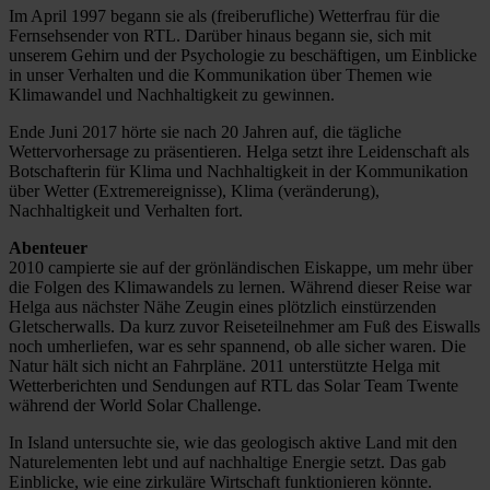
Im April 1997 begann sie als (freiberufliche) Wetterfrau für die
Fernsehsender von RTL. Darüber hinaus begann sie, sich mit
unserem Gehirn und der Psychologie zu beschäftigen, um Einblicke
in unser Verhalten und die Kommunikation über Themen wie
Klimawandel und Nachhaltigkeit zu gewinnen.
Ende Juni 2017 hörte sie nach 20 Jahren auf, die tägliche
Wettervorhersage zu präsentieren. Helga setzt ihre Leidenschaft als
Botschafterin für Klima und Nachhaltigkeit in der Kommunikation
über Wetter (Extremereignisse), Klima (veränderung),
Nachhaltigkeit und Verhalten fort.
Abenteuer
2010 campierte sie auf der grönländischen Eiskappe, um mehr über
die Folgen des Klimawandels zu lernen. Während dieser Reise war
Helga aus nächster Nähe Zeugin eines plötzlich einstürzenden
Gletscherwalls. Da kurz zuvor Reiseteilnehmer am Fuß des Eiswalls
noch umherliefen, war es sehr spannend, ob alle sicher waren. Die
Natur hält sich nicht an Fahrpläne. 2011 unterstützte Helga mit
Wetterberichten und Sendungen auf RTL das Solar Team Twente
während der World Solar Challenge.
In Island untersuchte sie, wie das geologisch aktive Land mit den
Naturelementen lebt und auf nachhaltige Energie setzt. Das gab
Einblicke, wie eine zirkuläre Wirtschaft funktionieren könnte.