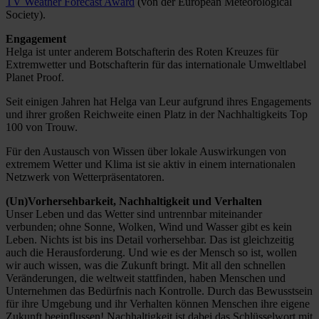
TV Weather Forecast Award
(von der European Meteorological
Society).
Engagement
Helga ist unter anderem Botschafterin des Roten Kreuzes für
Extremwetter und Botschafterin für das internationale Umweltlabel
Planet Proof.
Seit einigen Jahren hat Helga van Leur aufgrund ihres Engagements
und ihrer großen Reichweite einen Platz in der Nachhaltigkeits Top
100 von Trouw.
Für den Austausch von Wissen über lokale Auswirkungen von
extremem Wetter und Klima ist sie aktiv in einem internationalen
Netzwerk von Wetterpräsentatoren.
(Un)Vorhersehbarkeit, Nachhaltigkeit und Verhalten
Unser Leben und das Wetter sind untrennbar miteinander
verbunden; ohne Sonne, Wolken, Wind und Wasser gibt es kein
Leben. Nichts ist bis ins Detail vorhersehbar. Das ist gleichzeitig
auch die Herausforderung. Und wie es der Mensch so ist, wollen
wir auch wissen, was die Zukunft bringt. Mit all den schnellen
Veränderungen, die weltweit stattfinden, haben Menschen und
Unternehmen das Bedürfnis nach Kontrolle. Durch das Bewusstsein
für ihre Umgebung und ihr Verhalten können Menschen ihre eigene
Zukunft beeinflussen! Nachhaltigkeit ist dabei das Schlüsselwort mit