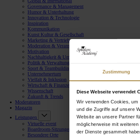
Global & International
Governance & Management
Humor & Unterhaltung
Innovation & Technologie
Inspiration
Kommunikation
Kunst Kultur & Gesellschaft
Marketing & Vertrieb
Moderation & Veranstaltungsleitung
Motivation
Nachhaltigkeit & Umwelt
Politik & Verwaltung
Sport & Teambuilding
Zustimmung
Unternehmertum
Vielfalt & Inklusion
Wirtschaft & Finanzen
Wissenschaft
Diese Webseite verwendet 
Zukunft & Trends
Wir verwenden Cookies, um I
Moderatoren
Magazin
und die Zugriffe auf unsere 
Website an unsere Partner fü
Leistungen
Virtuelle event
möglicherweise mit weiteren
Boardroom-Sitzungen
der Dienste gesammelt habe
Besondere Orte