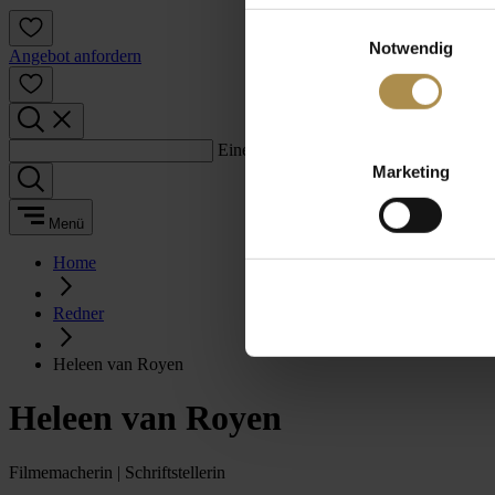
Einwilligungsauswahl
Notwendig
Angebot anfordern
Einen Suchbegriff eingeben:
Marketing
Menü
Home
Redner
Heleen van Royen
Heleen van Royen
Filmemacherin | Schriftstellerin