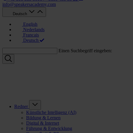
info@speakersacademy.com
Deutsch
English
Nederlands
Français
Deutsch
Einen Suchbegriff eingeben:
Redner
Künstliche Intelligenz (AI)
Bildung & Lernen
Digital & Internet
Führung & Entwicklung