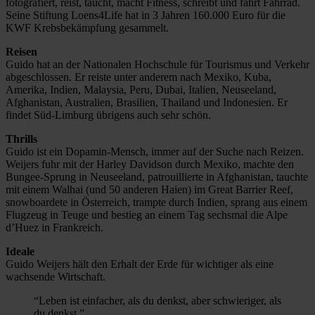
fotografiert, reist, taucht, macht Fitness, schreibt und fährt Fahrrad.
Seine Stiftung Loens4Life hat in 3 Jahren 160.000 Euro für die
KWF Krebsbekämpfung gesammelt.
Reisen
Guido hat an der Nationalen Hochschule für Tourismus und Verkehr
abgeschlossen. Er reiste unter anderem nach Mexiko, Kuba,
Amerika, Indien, Malaysia, Peru, Dubai, Italien, Neuseeland,
Afghanistan, Australien, Brasilien, Thailand und Indonesien. Er
findet Süd-Limburg übrigens auch sehr schön.
Thrills
Guido ist ein Dopamin-Mensch, immer auf der Suche nach Reizen.
Weijers fuhr mit der Harley Davidson durch Mexiko, machte den
Bungee-Sprung in Neuseeland, patrouillierte in Afghanistan, tauchte
mit einem Walhai (und 50 anderen Haien) im Great Barrier Reef,
snowboardete in Österreich, trampte durch Indien, sprang aus einem
Flugzeug in Teuge und bestieg an einem Tag sechsmal die Alpe
d’Huez in Frankreich.
Ideale
Guido Weijers hält den Erhalt der Erde für wichtiger als eine
wachsende Wirtschaft.
“Leben ist einfacher, als du denkst, aber schwieriger, als
du denkst.”