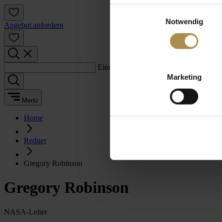
Einwilligungsauswahl
Notwendig
Angebot anfordern
Einen Suchbegriff eingeben:
Marketing
Menü
Home
Redner
Gregory Robinson
Gregory Robinson
NASA-Leiter