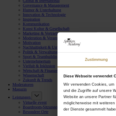
Global & International
Governance & Management
Humor & Unterhaltung
Innovation & Technologie
Inspiration
Kommunikation
Kunst Kultur & Gesellschaft
Marketing & Vertrieb
Moderation & Veranstaltungsleitung
Motivation
Nachhaltigkeit & Umwelt
Politik & Verwaltung
Sport & Teambuilding
Zustimmung
Unternehmertum
Vielfalt & Inklusion
Wirtschaft & Finanzen
Wissenschaft
Diese Webseite verwendet 
Zukunft & Trends
Wir verwenden Cookies, um I
Moderatoren
Magazin
und die Zugriffe auf unsere 
Website an unsere Partner fü
Leistungen
Virtuelle event
möglicherweise mit weiteren
Boardroom-Sitzungen
der Dienste gesammelt habe
Besondere Orte