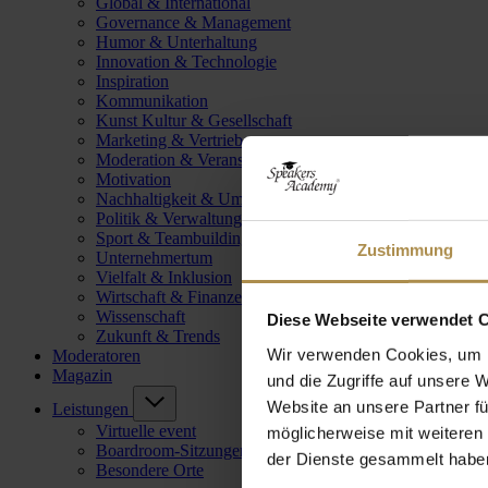
Global & International
Governance & Management
Humor & Unterhaltung
Innovation & Technologie
Inspiration
Kommunikation
Kunst Kultur & Gesellschaft
Marketing & Vertrieb
Moderation & Veranstaltungsleitung
Motivation
Nachhaltigkeit & Umwelt
Politik & Verwaltung
Sport & Teambuilding
Zustimmung
Unternehmertum
Vielfalt & Inklusion
Wirtschaft & Finanzen
Wissenschaft
Diese Webseite verwendet 
Zukunft & Trends
Wir verwenden Cookies, um I
Moderatoren
Magazin
und die Zugriffe auf unsere 
Website an unsere Partner fü
Leistungen
Virtuelle event
möglicherweise mit weiteren
Boardroom-Sitzungen
der Dienste gesammelt habe
Besondere Orte