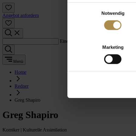
Einwilligungsauswahl
Notwendig
Angebot anfordern
Einen Suchbegriff eingeben:
Marketing
Menü
Home
Redner
Greg Shapiro
Greg Shapiro
Komiker | Kulturelle Assimilation