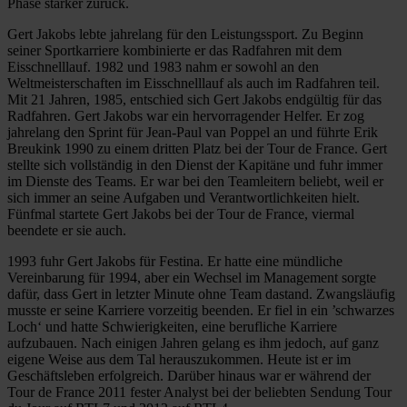
Phase stärker zurück.
Gert Jakobs lebte jahrelang für den Leistungssport. Zu Beginn
seiner Sportkarriere kombinierte er das Radfahren mit dem
Eisschnelllauf. 1982 und 1983 nahm er sowohl an den
Weltmeisterschaften im Eisschnelllauf als auch im Radfahren teil.
Mit 21 Jahren, 1985, entschied sich Gert Jakobs endgültig für das
Radfahren. Gert Jakobs war ein hervorragender Helfer. Er zog
jahrelang den Sprint für Jean-Paul van Poppel an und führte Erik
Breukink 1990 zu einem dritten Platz bei der Tour de France. Gert
stellte sich vollständig in den Dienst der Kapitäne und fuhr immer
im Dienste des Teams. Er war bei den Teamleitern beliebt, weil er
sich immer an seine Aufgaben und Verantwortlichkeiten hielt.
Fünfmal startete Gert Jakobs bei der Tour de France, viermal
beendete er sie auch.
1993 fuhr Gert Jakobs für Festina. Er hatte eine mündliche
Vereinbarung für 1994, aber ein Wechsel im Management sorgte
dafür, dass Gert in letzter Minute ohne Team dastand. Zwangsläufig
musste er seine Karriere vorzeitig beenden. Er fiel in ein ’schwarzes
Loch‘ und hatte Schwierigkeiten, eine berufliche Karriere
aufzubauen. Nach einigen Jahren gelang es ihm jedoch, auf ganz
eigene Weise aus dem Tal herauszukommen. Heute ist er im
Geschäftsleben erfolgreich. Darüber hinaus war er während der
Tour de France 2011 fester Analyst bei der beliebten Sendung Tour