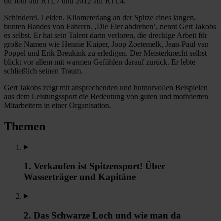
du Jour auf RTL7 und 2012 auf RTL4.
Schinderei. Leiden. Kilometerlang an der Spitze eines langen,
bunten Bandes von Fahrern. ‚Die Eier abdrehen‘, nennt Gert Jakobs
es selbst. Er hat sein Talent darin verloren, die dreckige Arbeit für
große Namen wie Hennie Kuiper, Joop Zoetemelk, Jean-Paul van
Poppel und Erik Breukink zu erledigen. Der Meisterknecht selbst
blickt vor allem mit warmen Gefühlen darauf zurück. Er lebte
schließlich seinen Traum.
Gert Jakobs zeigt mit ansprechenden und humorvollen Beispielen
aus dem Leistungssport die Bedeutung von guten und motivierten
Mitarbeitern in einer Organisation.
Themen
1. Verkaufen ist Spitzensport! Über
Wasserträger und Kapitäne
2. Das Schwarze Loch und wie man da