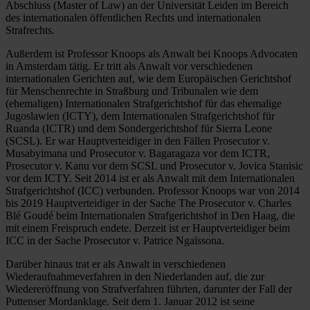
Abschluss (Master of Law) an der Universität Leiden im Bereich
des internationalen öffentlichen Rechts und internationalen
Strafrechts.
Außerdem ist Professor Knoops als Anwalt bei Knoops Advocaten
in Amsterdam tätig. Er tritt als Anwalt vor verschiedenen
internationalen Gerichten auf, wie dem Europäischen Gerichtshof
für Menschenrechte in Straßburg und Tribunalen wie dem
(ehemaligen) Internationalen Strafgerichtshof für das ehemalige
Jugoslawien (ICTY), dem Internationalen Strafgerichtshof für
Ruanda (ICTR) und dem Sondergerichtshof für Sierra Leone
(SCSL). Er war Hauptverteidiger in den Fällen Prosecutor v.
Musabyimana und Prosecutor v. Bagaragaza vor dem ICTR,
Prosecutor v. Kanu vor dem SCSL und Prosecutor v. Jovica Stanisic
vor dem ICTY. Seit 2014 ist er als Anwalt mit dem Internationalen
Strafgerichtshof (ICC) verbunden. Professor Knoops war von 2014
bis 2019 Hauptverteidiger in der Sache The Prosecutor v. Charles
Blé Goudé beim Internationalen Strafgerichtshof in Den Haag, die
mit einem Freispruch endete. Derzeit ist er Hauptverteidiger beim
ICC in der Sache Prosecutor v. Patrice Ngaïssona.
Darüber hinaus trat er als Anwalt in verschiedenen
Wiederaufnahmeverfahren in den Niederlanden auf, die zur
Wiedereröffnung von Strafverfahren führten, darunter der Fall der
Puttenser Mordanklage. Seit dem 1. Januar 2012 ist seine