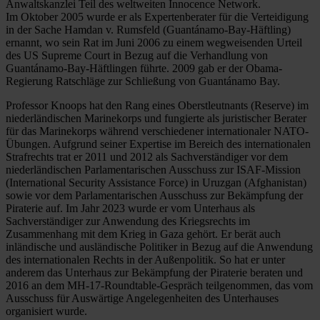
Anwaltskanzlei Teil des weltweiten Innocence Network.
Im Oktober 2005 wurde er als Expertenberater für die Verteidigung
in der Sache Hamdan v. Rumsfeld (Guantánamo-Bay-Häftling)
ernannt, wo sein Rat im Juni 2006 zu einem wegweisenden Urteil
des US Supreme Court in Bezug auf die Verhandlung von
Guantánamo-Bay-Häftlingen führte. 2009 gab er der Obama-
Regierung Ratschläge zur Schließung von Guantánamo Bay.
Professor Knoops hat den Rang eines Oberstleutnants (Reserve) im
niederländischen Marinekorps und fungierte als juristischer Berater
für das Marinekorps während verschiedener internationaler NATO-
Übungen. Aufgrund seiner Expertise im Bereich des internationalen
Strafrechts trat er 2011 und 2012 als Sachverständiger vor dem
niederländischen Parlamentarischen Ausschuss zur ISAF-Mission
(International Security Assistance Force) in Uruzgan (Afghanistan)
sowie vor dem Parlamentarischen Ausschuss zur Bekämpfung der
Piraterie auf. Im Jahr 2023 wurde er vom Unterhaus als
Sachverständiger zur Anwendung des Kriegsrechts im
Zusammenhang mit dem Krieg in Gaza gehört. Er berät auch
inländische und ausländische Politiker in Bezug auf die Anwendung
des internationalen Rechts in der Außenpolitik. So hat er unter
anderem das Unterhaus zur Bekämpfung der Piraterie beraten und
2016 an dem MH-17-Roundtable-Gespräch teilgenommen, das vom
Ausschuss für Auswärtige Angelegenheiten des Unterhauses
organisiert wurde.