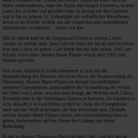
Imker niederzulassen, nahe der Natur, mit einigen Freunden, in dem
Land, das er liebte und gewählt hatte. In Bezug auf den Glauben
war er bis zu seinem 14. Lebensjahr ein vorbildlicher Messdiener,
bevor er die Kirche verließ, um alle möglichen und unmöglichen
Dummheiten zu machen… lassen wir das.
Mit 24 Jahren fand er die Gegenwart Gottes in seinem Leben
wieder. Er erlebte stark, dass Gott ein Vater für ihn ist und beschloss,
ihm sein Leben zu geben. Gott führte ihn ein Jahr später, 1985, ins
Kloster von Lérins. Bruder Marie Pâques wurde dort 1995 zum
Priester geweiht.
Seit seiner Ankunft in Lérins kümmerte er sich um die
Instandhaltung des Klosters und heute hat er die Verantwortung des
Ökonomen. Bruder Marie Pâques ist derzeit Geschäftsführer
mehrerer Unternehmen, insbesondere der Vermarktung der Weine
der Abtei von Lérins, was ihn dazu bringt, die Welt bis nach China,
Russland oder in die Vereinigten Staaten zu bereisen. So kümmert er
sich, obwohl er in Geschäften vertieft ist, dank des Evangeliums
auch um das Wohl derjenigen, die ihm anvertraut sind. Deshalb
möchte Bruder Marie Pâques helfen, der Unternehmung Sinn zu
geben, insbesondere auf der Ebene der Leitung und deren
Bedeutung.
Er hat zu diesem Thema ein Buch mit dem Titel „Auf der Suche