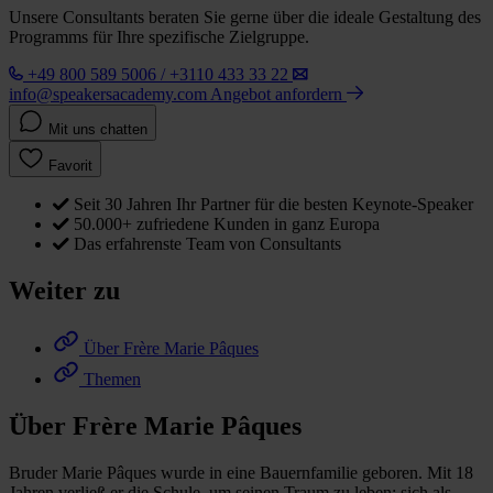
Unsere Consultants beraten Sie gerne über die ideale Gestaltung des
Programms für Ihre spezifische Zielgruppe.
+49 800 589 5006 / +3110 433 33 22
info@speakersacademy.com
Angebot anfordern
Mit uns chatten
Favorit
Seit 30 Jahren Ihr Partner für die besten Keynote-Speaker
50.000+ zufriedene Kunden in ganz Europa
Das erfahrenste Team von Consultants
Weiter zu
Über Frère Marie Pâques
Themen
Über Frère Marie Pâques
Bruder Marie Pâques wurde in eine Bauernfamilie geboren. Mit 18
Jahren verließ er die Schule, um seinen Traum zu leben: sich als