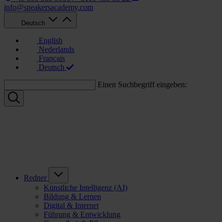
info@speakersacademy.com
Deutsch
English
Nederlands
Français
Deutsch
Einen Suchbegriff eingeben:
Redner
Künstliche Intelligenz (AI)
Bildung & Lernen
Digital & Internet
Führung & Entwicklung