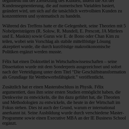
beginnend mit der Zielsetzung des Kunden, indem die Art der
Kundensegmentierung, die auf numerischen Variablen basiert,
geändert wird, um sich auf die tatsächlich wertvollsten Kunden zu
konzentrieren und systematisch zu handeln.
Während des Treffens hatte er die Gelegenheit, seine Theorien mit 5
Nobelpreisträgern (R. Solow, R. Mundell, E. Prescott, JA Mirrlees
und E. Maskin) sowie Gurus wie E. de Bono oder Chan Kim zu
teilen, wobei sein Vorschlag als stabile mittelfristige Lösung
akzeptiert wurde, die durch kurzfristige makroökonomische
Politiken ergänzt werden musste.
Félix hat einen Doktortitel in Wirtschaftswissenschaften – seine
Dissertation wurde mit dem Sonderpreis ausgezeichnet und sofort
nach der Verteidigung unter dem Titel “Die Geschäftstransformation
als Grundlage für Wettbewerbsfähigkeit.” veröffentlicht.
Zusätzlich hat er einen Masterabschluss in Physik. Félix
argumentiert, dass ihm seine ersten Studien ermöglicht haben, die
Denkweise zu entwickeln, die ihn dazu geführt hat, die Theorien
und Methodologien zu entwickeln, die heute in der Wirtschaft im
Fokus stehen. Dies ist auch der Grund, warum er international
anerkannt ist. Seine Ausbildung wurde durch verschiedene Master-
Programme sowie einen Executive MBA an der IE Business School
ergänzt.