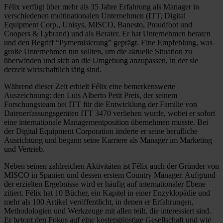
Félix verfügt über mehr als 35 Jahre Erfahrung als Manager in
verschiedenen multinationalen Unternehmen (ITT, Digital
Equipment Corp., Unisys, MISCO, Banesto, Proudfoot und
Coopers & Lybrand) und als Berater. Er hat Unternehmen beraten
und den Begriff “Pymemisierung” geprägt. Eine Empfehlung, was
große Unternehmen tun sollten, um die aktuelle Situation zu
überwinden und sich an die Umgebung anzupassen, in der sie
derzeit wirtschaftlich tätig sind.
Während dieser Zeit erhielt Félix eine bemerkenswerte
Auszeichnung: den Luis Alberto Petit Preis, der seinem
Forschungsteam bei ITT für die Entwicklung der Familie von
Datenerfassungsgeräten ITT 3470 verliehen wurde, wobei er sofort
eine internationale Managementposition übernehmen musste. Bei
der Digital Equipment Corporation änderte er seine berufliche
Ausrichtung und begann seine Karriere als Manager im Marketing
und Vertrieb.
Neben seinen zahlreichen Aktivitäten ist Félix auch der Gründer von
MISCO in Spanien und dessen erstem Country Manager. Aufgrund
der erzielten Ergebnisse wird er häufig auf internationaler Ebene
zitiert. Félix hat 10 Bücher, ein Kapitel in einer Enzyklopädie und
mehr als 100 Artikel veröffentlicht, in denen er Erfahrungen,
Methodologien und Werkzeuge mit allen teilt, die interessiert sind.
Er betont den Fokus auf eine kostengünstige Gesellschaft und wie