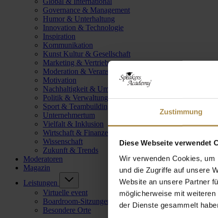
Global & International
Governance & Management
Humor & Unterhaltung
Innovation & Technologie
Inspiration
Kommunikation
Kunst Kultur & Gesellschaft
Marketing & Vertrieb
Moderation & Veranstaltungsleitung
Motivation
Nachhaltigkeit & Umwelt
Politik & Verwaltung
Sport & Teambuilding
Zustimmung
Unternehmertum
Vielfalt & Inklusion
Wirtschaft & Finanzen
Wissenschaft
Diese Webseite verwendet 
Zukunft & Trends
Wir verwenden Cookies, um I
Moderatoren
Magazin
und die Zugriffe auf unsere 
Website an unsere Partner fü
Leistungen
Virtuelle event
möglicherweise mit weiteren
Boardroom-Sitzungen
der Dienste gesammelt habe
Besondere Orte