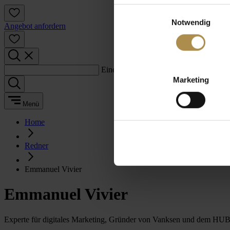
Einwilligungsauswahl
Notwendig
Angebot anfordern
Einen Suchbegriff eingeben:
Marketing
Menü
Home
Redner
Emmanuel Vivier
Emmanuel Vivier
Experte für digitales Marketing, Gründer von Vanksen und dem HUB 