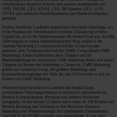
verschiedenen Business Schools und anderen Institutionen wie
APD, INEDE, CEU, ENAE, CEF, IIR Spanien, EEN, LUIS
VIVES und mehreren Handelskammern und Handelsverbänden
gehalten.
Emilios berufliche Laufbahn begann bei Chocolates Elgorriaga, wo
er die Position des Vertriebsleiters erreichte. Danach trat er Hero
España bei, wo er der Markenmanager für Senior Food war. Im Jahr
2000 begann er seinen unternehmerischen Weg, indem er die
Agentur Marketing y Comunicación Delfín Group Levante
gründete, eine Tochtergesellschaft der Delfín Group (heute GMR
Marketing). Emilio kombinierte diese Tätigkeit mit der
Marketingleitung des spanischen GMR Marketing Büros und seiner
Tätigkeit als Berater bei Marketing y Comercial. GMR Marketing
gehört zur Omnicom Group, der größten Marketing- und
Kommunikationsgruppe der Welt. Im Jahr 2010 trennte er sich als
Partner von GMR Marketing.
Während seiner beruflichen Laufbahn hat Emilio Llopis
verschiedene Führungspositionen in mehreren Unternehmen im
Bereich Kommunikation, Beratung und anderen Bereichen
innegehabt. In den letzten 10 Jahren hat er mehr als 100 Projekte im
Bereich Beratung und Schulung in den Bereichen Business,
Marketing und Vertriebsstrategie für verschiedene Unternehmen
(von IBEX bis PYMEs) geleitet und mitgearbeitet. Er hat auch