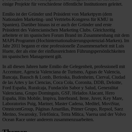
einige Projekte für verschiedene öffentliche Institutionen geleitet.
Emilio ist der Gründer und Präsident von Marketpym (dem
Nationalen Marketing- und Vertriebs-Kongress für KMU in
Spanien). Darüber hinaus ist er auch der Gründer und erste
Präsident des Valencianischen Marketing Clubs. Gleichzeitig
arbeitete er im spanischen Forum Brand im Zusammenhang mit dem
MAPI-Programm (Hochinternationalisierungspotenzial-Marken). Im
Jahr 2011 begann er eine professionelle Zusammenarbeit mit Luis
Huete, der als eine der einflussreichsten Führungspersönlichkeiten
im spanischen Management gilt.
In all diesen Jahren hatte Emilio die Gelegenheit, professionell mit
Accenture, Agencia Valenciana de Turismo, Aguas de Valencia,
Bancaja, Bausch & Lomb, Berioska, Budenheim, Cierval, Ciudad
de las Artes y las Ciencias, Coca Cola, Coronita, DDB, Deloitte,
Ford España, Ruralcaja, Fundación Sabor y Salud, Generalitat
Valenciana, Grupo Dominguis, GSF, Helados Alacant, Hero
España, Hits Mobile, Impiva, Interbrand, Itene, Juver, Key Mare,
Laboratorios Puig, Mariner, Master Cadena, Meditel, MoviStar,
OmnicomGroup, Páginas Amarillas, Primer Grupo, Repsol, Saez
Merino, Swarosky, Telefónica, Terra Mítica, Vaersa und der Volvo
Ocean Race unter anderem zusammenzuarbeiten.
Themen