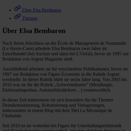
Über Elsa Bembaron
Themen
Über Elsa Bembaron
Nach ihrem Abschluss an der École de Management de Normandie
(Le Havre-Caen) arbeitete Elsa Bembaron zwei Jahre im
Einzelhandel (bei Auchan und dann bei L’Oréal), bevor sie 1995 zur
Redaktion von Argent Magazine stieß.
Anschließend arbeitete sie für verschiedene Publikationen, bevor sie
1997 zur Redaktion von Figaro Économie in die Rubrik Argent
wechselte. In dieser Rubrik blieb sie sechs Jahre lang. Von 2003 bis
2010 war sie für die Rubrik „Schwerindustrie“ (Metallurgie,
Elektroanlagenbau, Automobilzulieferer…) verantwortlich.
In dieser Zeit interessierte sie sich besonders für die Themen
Deindustrialisierung, Robotisierung und Verlagerungen,
insbesondere in einem Blog mit dem Titel La Mécanique de
l’Industrie.
Seit 2010 ist sie weiterhin bei Figaro für Unterhaltungselektronik
und Haushaltsgeräte verantwortlich, mit stets gleichem Interesse an