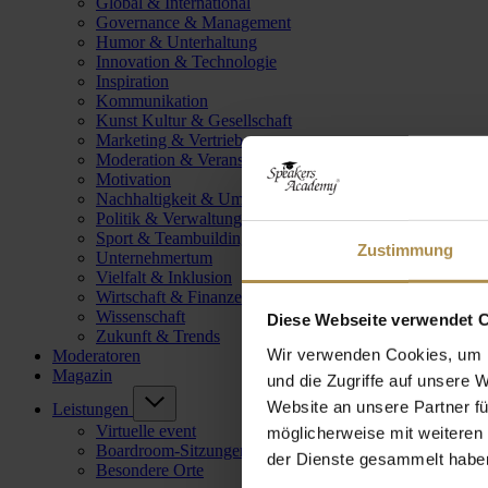
Global & International
Governance & Management
Humor & Unterhaltung
Innovation & Technologie
Inspiration
Kommunikation
Kunst Kultur & Gesellschaft
Marketing & Vertrieb
Moderation & Veranstaltungsleitung
Motivation
Nachhaltigkeit & Umwelt
Politik & Verwaltung
Sport & Teambuilding
Zustimmung
Unternehmertum
Vielfalt & Inklusion
Wirtschaft & Finanzen
Wissenschaft
Diese Webseite verwendet 
Zukunft & Trends
Wir verwenden Cookies, um I
Moderatoren
Magazin
und die Zugriffe auf unsere 
Website an unsere Partner fü
Leistungen
Virtuelle event
möglicherweise mit weiteren
Boardroom-Sitzungen
der Dienste gesammelt habe
Besondere Orte