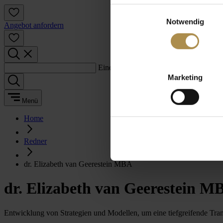
Einwilligungsauswahl
Notwendig
Angebot anfordern
Einen Suchbegriff eingeben:
Marketing
Menü
Home
Redner
dr. Elizabeth van Geerestein MBA
dr. Elizabeth van Geerestein M
Entwicklung von Strategien und Modellen, um eine tiefgreifende Tr