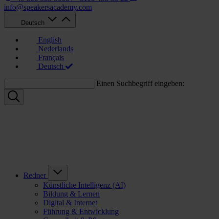
info@speakersacademy.com
Deutsch
English
Nederlands
Français
Deutsch
Einen Suchbegriff eingeben:
Redner
Künstliche Intelligenz (AI)
Bildung & Lernen
Digital & Internet
Führung & Entwicklung