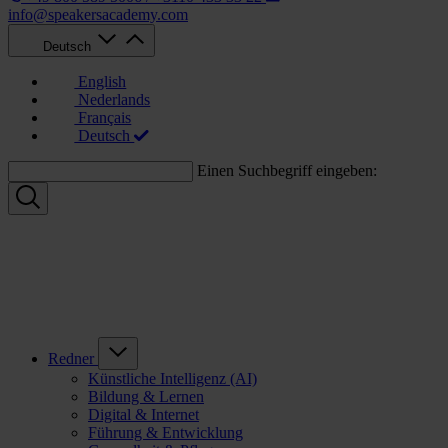
info@speakersacademy.com
Deutsch
English
Nederlands
Français
Deutsch
Einen Suchbegriff eingeben:
Redner
Künstliche Intelligenz (AI)
Bildung & Lernen
Digital & Internet
Führung & Entwicklung