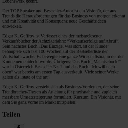
Lebenswerk geehrt.
Der TOP Speaker und Bestseller-Autor ist ein Visionär, der aus
Trends die Herausforderungen für das Business von morgen erkennt
und mit Kreativität und Konsequenz neue Geschäftsideen
entwickelt.
Edgar K. Geffroy ist Verfasser eines der meistgelesenen
Verkaufsbücher der Achtzigerjahre: “Verkaufserfolge auf Abruf“.
Sein nächstes Buch „Das Einzige, was stört, ist der Kunde“
behauptete sich fast 100 Wochen auf der Bestsellerliste der
Wirtschaftswoche. Es bewegte eine ganze Wirtschaftsära, in der der
Kunde neu entdeckt wurde. Übrigens: Das Buch „Machtschock!“
war in Österreich Bestseller Nr. 1 und das Buch „Ich will nach
oben“ war bereits am ersten Tag ausverkauft. Viele seiner Werke
gelten als „state of the art“.
Edgar K. Geffroy versteht sich als Business-Vordenker, der seine
Trendbrecher-Thesen als Anleitung für praxisnahe und zugleich
messbare Umsatzsteigerung formuliert. Kurzum: Ein Visionär, mit
dem Sie ganz vorne im Markt mitspielen!
Teilen