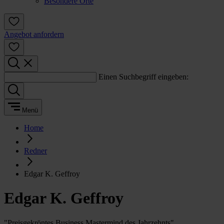
Besondere Orte
Angebot anfordern
Einen Suchbegriff eingeben:
Menü
Home
Redner
Edgar K. Geffroy
Edgar K. Geffroy
"Preisgekröntes Business Mastermind des Jahrzehnts"