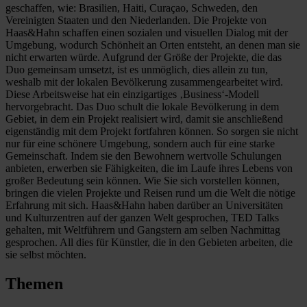
geschaffen, wie: Brasilien, Haiti, Curaçao, Schweden, den
Vereinigten Staaten und den Niederlanden. Die Projekte von
Haas&Hahn schaffen einen sozialen und visuellen Dialog mit der
Umgebung, wodurch Schönheit an Orten entsteht, an denen man sie
nicht erwarten würde. Aufgrund der Größe der Projekte, die das
Duo gemeinsam umsetzt, ist es unmöglich, dies allein zu tun,
weshalb mit der lokalen Bevölkerung zusammengearbeitet wird.
Diese Arbeitsweise hat ein einzigartiges ‚Business‘-Modell
hervorgebracht. Das Duo schult die lokale Bevölkerung in dem
Gebiet, in dem ein Projekt realisiert wird, damit sie anschließend
eigenständig mit dem Projekt fortfahren können. So sorgen sie nicht
nur für eine schönere Umgebung, sondern auch für eine starke
Gemeinschaft. Indem sie den Bewohnern wertvolle Schulungen
anbieten, erwerben sie Fähigkeiten, die im Laufe ihres Lebens von
großer Bedeutung sein können. Wie Sie sich vorstellen können,
bringen die vielen Projekte und Reisen rund um die Welt die nötige
Erfahrung mit sich. Haas&Hahn haben darüber an Universitäten
und Kulturzentren auf der ganzen Welt gesprochen, TED Talks
gehalten, mit Weltführern und Gangstern am selben Nachmittag
gesprochen. All dies für Künstler, die in den Gebieten arbeiten, die
sie selbst möchten.
Themen