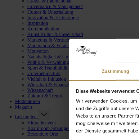
Global & International
Governance & Management
Humor & Unterhaltung
Innovation & Technologie
Inspiration
Kommunikation
Kunst Kultur & Gesellschaft
Marketing & Vertrieb
Moderation & Veranstaltungsleitung
Motivation
Nachhaltigkeit & Umwelt
Politik & Verwaltung
Sport & Teambuilding
Zustimmung
Unternehmertum
Vielfalt & Inklusion
Wirtschaft & Finanzen
Wissenschaft
Diese Webseite verwendet 
Zukunft & Trends
Wir verwenden Cookies, um I
Moderatoren
Magazin
und die Zugriffe auf unsere 
Website an unsere Partner fü
Leistungen
Virtuelle event
möglicherweise mit weiteren
Boardroom-Sitzungen
der Dienste gesammelt habe
Besondere Orte