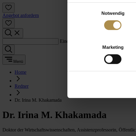
Einwilligungsauswahl
Notwendig
Angebot anfordern
Einen Suchbegriff eingeben:
Marketing
Menü
Home
Redner
Dr. Irina M. Khakamada
Dr. Irina M. Khakamada
Doktor der Wirtschaftswissenschaften, Assistenzprofessorin, Öffentlic