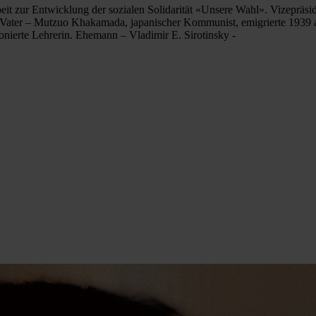
rbeit zur Entwicklung der sozialen Solidarität «Unsere Wahl». Vizepräs
ater – Mutzuo Khakamada, japanischer Kommunist, emigrierte 1939 au
ionierte Lehrerin. Ehemann – Vladimir E. Sirotinsky -