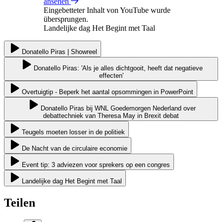
ansehen
Eingebetteter Inhalt von YouTube wurde
übersprungen.
Landelijke dag Het Begint met Taal
Donatello Piras | Showreel
Donatello Piras: 'Als je alles dichtgooit, heeft dat negatieve
effecten'
Overtuigtip - Beperk het aantal opsommingen in PowerPoint
Donatello Piras bij WNL Goedemorgen Nederland over
debattechniek van Theresa May in Brexit debat
Teugels moeten losser in de politiek
De Nacht van de circulaire economie
Event tip: 3 adviezen voor sprekers op een congres
Landelijke dag Het Begint met Taal
Teilen