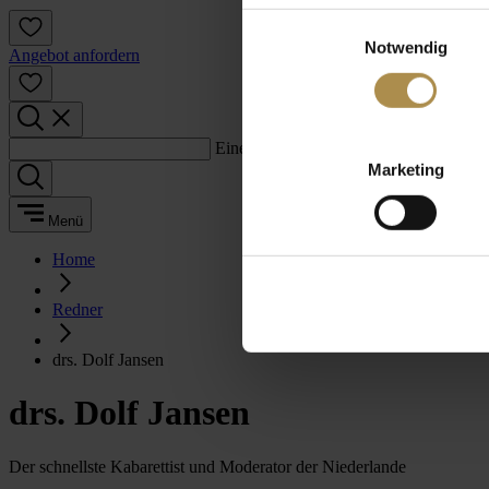
Einwilligungsauswahl
Notwendig
Angebot anfordern
Einen Suchbegriff eingeben:
Marketing
Menü
Home
Redner
drs. Dolf Jansen
drs. Dolf Jansen
Der schnellste Kabarettist und Moderator der Niederlande