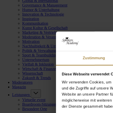
Global & International
Governance & Management
Humor & Unterhaltung
Innovation & Technologie
Inspiration
Kommunikation
Kunst Kultur & Gesellschaft
Marketing & Vertrieb
Moderation & Veranstaltungsleitung
Motivation
Nachhaltigkeit & Umwelt
Politik & Verwaltung
Sport & Teambuilding
Zustimmung
Unternehmertum
Vielfalt & Inklusion
Wirtschaft & Finanzen
Wissenschaft
Diese Webseite verwendet 
Zukunft & Trends
Wir verwenden Cookies, um I
Moderatoren
Magazin
und die Zugriffe auf unsere 
Website an unsere Partner fü
Leistungen
Virtuelle event
möglicherweise mit weiteren
Boardroom-Sitzungen
der Dienste gesammelt habe
Besondere Orte