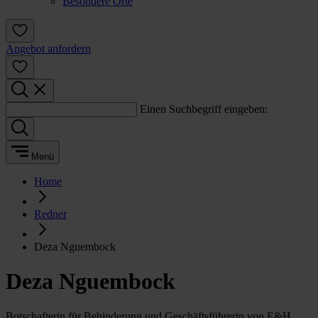
Besondere Orte
Angebot anfordern
Einen Suchbegriff eingeben:
Menü
Home
Redner
Deza Nguembock
Deza Nguembock
Botschafterin für Behinderung und Geschäftsführerin von E&H