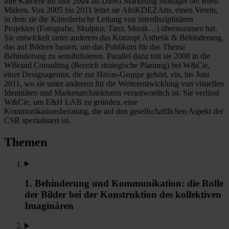
ihre Karriere im Jahr 2004 als Direct Marketing Manager bei Reed
Midem. Von 2005 bis 2011 leitet sie AfriKDEZArts, einen Verein,
in dem sie die Künstlerische Leitung von interdisziplinären
Projekten (Fotografie, Skulptur, Tanz, Musik…) übernommen hat.
Sie entwickelt unter anderem das Konzept Ästhetik & Behinderung,
das auf Bildern basiert, um das Publikum für das Thema
Behinderung zu sensibilisieren. Parallel dazu tritt sie 2008 in die
WBrand Consulting (Bereich strategische Planung) bei W&Cie,
einer Designagentur, die zur Havas-Gruppe gehört, ein, bis Juni
2011, wo sie unter anderem für die Weiterentwicklung von visuellen
Identitäten und Markenarchitekturen verantwortlich ist. Sie verlässt
W&Cie, um E&H LAB zu gründen, eine
Kommunikationsberatung, die auf den gesellschaftlichen Aspekt der
CSR spezialisiert ist.
Themen
1. Behinderung und Kommunikation: die Rolle
der Bilder bei der Konstruktion des kollektiven
Imaginären