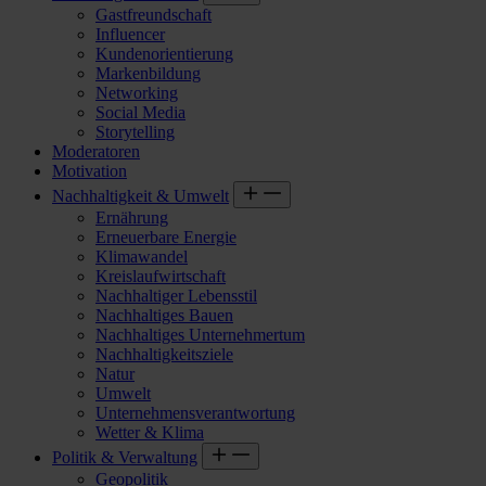
Gastfreundschaft
Influencer
Kundenorientierung
Markenbildung
Networking
Social Media
Storytelling
Moderatoren
Motivation
Nachhaltigkeit & Umwelt
Ernährung
Erneuerbare Energie
Klimawandel
Kreislaufwirtschaft
Nachhaltiger Lebensstil
Nachhaltiges Bauen
Nachhaltiges Unternehmertum
Nachhaltigkeitsziele
Natur
Umwelt
Unternehmensverantwortung
Wetter & Klima
Politik & Verwaltung
Geopolitik