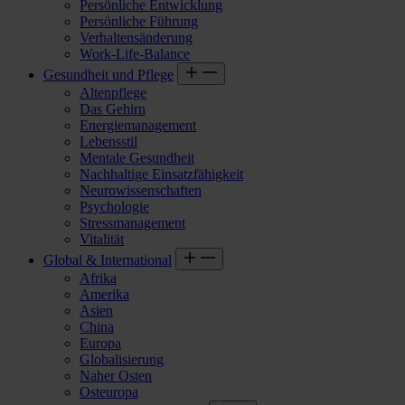
Persönliche Entwicklung
Persönliche Führung
Verhaltensänderung
Work-Life-Balance
Gesundheit und Pflege
Altenpflege
Das Gehirn
Energiemanagement
Lebensstil
Mentale Gesundheit
Nachhaltige Einsatzfähigkeit
Neurowissenschaften
Psychologie
Stressmanagement
Vitalität
Global & International
Afrika
Amerika
Asien
China
Europa
Globalisierung
Naher Osten
Osteuropa