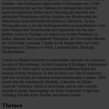
Gemüse- und Obstbauern angewendet. Forschungen am LAMS
konzentrierten sich auf das Studium der biologischen Aktivität
landwirtschaftlicher Böden durch Messung der Aktivität von
alkalischer Phosphatase und das Studium der Biodiversität der
Mikrofauna landwirtschaftlicher Böden (Collembola, Acaria,
Myriapoden usw.), um die Bodengesundheit zu quantifizieren. Sein
tiefes Wissen über Bodenkunde und Agronomie hat ihn dazu
geführt, weltweit Vorträge vor einem sehr breiten Publikum zu
halten, darunter das Europäische Parlament, die Universität Madrid,
die Universität Lausanne. Claude ist ein Hauptredner auf vielen
Symposien zu Themen wie Wein, Landwirtschaft, Ökologie,
Nachhaltigkeit.
Claude ist Mitglied mehrerer Gesellschaften, darunter die American
Society of Microbiology, Société Française d’Ecologie, International
Academy of Wine und er ist im wissenschaftlichen Beirat des
Journal of Wine Research. Er lebt in Marey sur Tille (Frankreich)
und reist zwischen den meisten weinproduzierenden Ländern. 2004
wurde ihm die französische Medaille „Chevalier du Mérite
Agricole“ verliehen. Wenn er nicht berät, spricht oder schreibt,
genießt er ruhige Spaziergänge im Wald, beobachtet Vögel und
verbringt Zeit mit seiner Familie und seinen Enkeln.
Themen