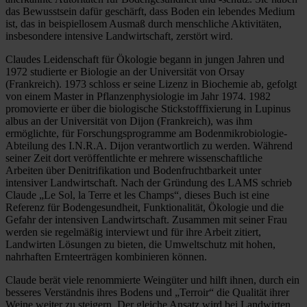
das Bewusstsein dafür geschärft, dass Boden ein lebendes Medium
ist, das in beispiellosem Ausmaß durch menschliche Aktivitäten,
insbesondere intensive Landwirtschaft, zerstört wird.
Claudes Leidenschaft für Ökologie begann in jungen Jahren und
1972 studierte er Biologie an der Universität von Orsay
(Frankreich). 1973 schloss er seine Lizenz in Biochemie ab, gefolgt
von einem Master in Pflanzenphysiologie im Jahr 1974. 1982
promovierte er über die biologische Stickstofffixierung in Lupinus
albus an der Universität von Dijon (Frankreich), was ihm
ermöglichte, für Forschungsprogramme am Bodenmikrobiologie-
Abteilung des I.N.R.A. Dijon verantwortlich zu werden. Während
seiner Zeit dort veröffentlichte er mehrere wissenschaftliche
Arbeiten über Denitrifikation und Bodenfruchtbarkeit unter
intensiver Landwirtschaft. Nach der Gründung des LAMS schrieb
Claude „Le Sol, la Terre et les Champs“, dieses Buch ist eine
Referenz für Bodengesundheit, Funktionalität, Ökologie und die
Gefahr der intensiven Landwirtschaft. Zusammen mit seiner Frau
werden sie regelmäßig interviewt und für ihre Arbeit zitiert,
Landwirten Lösungen zu bieten, die Umweltschutz mit hohen,
nahrhaften Ernteerträgen kombinieren können.
Claude berät viele renommierte Weingüter und hilft ihnen, durch ein
besseres Verständnis ihres Bodens und „Terroir“ die Qualität ihrer
Weine weiter zu steigern. Der gleiche Ansatz wird bei Landwirten,