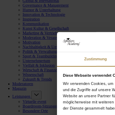
Global & International
Governance & Management
Humor & Unterhaltung
Innovation & Technologie
Inspiration
Kommunikation
Kunst Kultur & Gesellschaft
Marketing & Vertrieb
Moderation & Veranstaltungsleitung
Motivation
Nachhaltigkeit & Umwelt
Politik & Verwaltung
Sport & Teambuilding
Zustimmung
Unternehmertum
Vielfalt & Inklusion
Wirtschaft & Finanzen
Wissenschaft
Diese Webseite verwendet 
Zukunft & Trends
Wir verwenden Cookies, um I
Moderatoren
Magazin
und die Zugriffe auf unsere 
Website an unsere Partner fü
Leistungen
Virtuelle event
möglicherweise mit weiteren
Boardroom-Sitzungen
der Dienste gesammelt habe
Besondere Orte