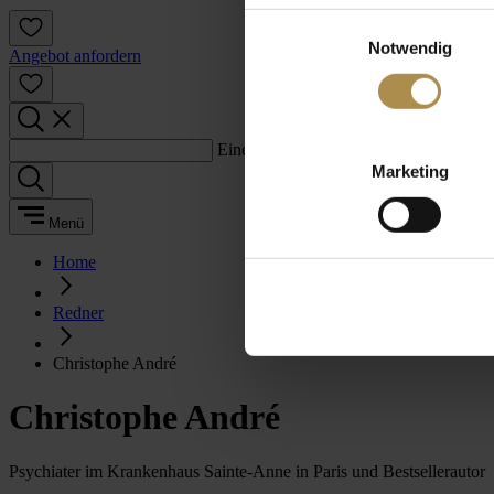
Einwilligungsauswahl
Notwendig
Angebot anfordern
Einen Suchbegriff eingeben:
Marketing
Menü
Home
Redner
Christophe André
Christophe André
Psychiater im Krankenhaus Sainte-Anne in Paris und Bestsellerautor