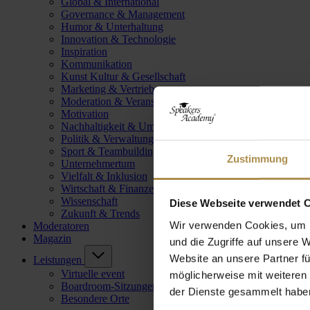
Global & International
Governance & Management
Humor & Unterhaltung
Innovation & Technologie
Inspiration
Kommunikation
Kunst Kultur & Gesellschaft
Marketing & Vertrieb
Moderation & Veranstaltungsleitung
Motivation
Nachhaltigkeit & Umwelt
Politik & Verwaltung
Sport & Teambuilding
Zustimmung
Unternehmertum
Vielfalt & Inklusion
Wirtschaft & Finanzen
Wissenschaft
Diese Webseite verwendet 
Zukunft & Trends
Wir verwenden Cookies, um I
Moderatoren
Magazin
und die Zugriffe auf unsere 
Website an unsere Partner fü
Leistungen
Virtuelle event
möglicherweise mit weiteren
Boardroom-Sitzungen
der Dienste gesammelt habe
Besondere Orte