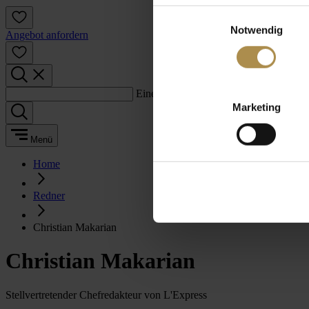
Einwilligungsauswahl
Notwendig
Angebot anfordern
Einen Suchbegriff eingeben:
Marketing
Menü
Home
Redner
Christian Makarian
Christian Makarian
Stellvertretender Chefredakteur von L'Express