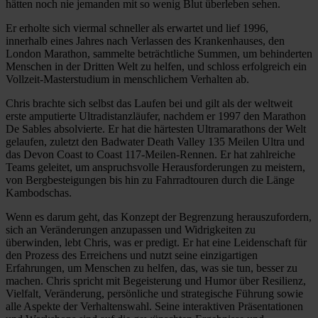
hätten noch nie jemanden mit so wenig Blut überleben sehen.
Er erholte sich viermal schneller als erwartet und lief 1996,
innerhalb eines Jahres nach Verlassen des Krankenhauses, den
London Marathon, sammelte beträchtliche Summen, um behinderten
Menschen in der Dritten Welt zu helfen, und schloss erfolgreich ein
Vollzeit-Masterstudium in menschlichem Verhalten ab.
Chris brachte sich selbst das Laufen bei und gilt als der weltweit
erste amputierte Ultradistanzläufer, nachdem er 1997 den Marathon
De Sables absolvierte. Er hat die härtesten Ultramarathons der Welt
gelaufen, zuletzt den Badwater Death Valley 135 Meilen Ultra und
das Devon Coast to Coast 117-Meilen-Rennen. Er hat zahlreiche
Teams geleitet, um anspruchsvolle Herausforderungen zu meistern,
von Bergbesteigungen bis hin zu Fahrradtouren durch die Länge
Kambodschas.
Wenn es darum geht, das Konzept der Begrenzung herauszufordern,
sich an Veränderungen anzupassen und Widrigkeiten zu
überwinden, lebt Chris, was er predigt. Er hat eine Leidenschaft für
den Prozess des Erreichens und nutzt seine einzigartigen
Erfahrungen, um Menschen zu helfen, das, was sie tun, besser zu
machen. Chris spricht mit Begeisterung und Humor über Resilienz,
Vielfalt, Veränderung, persönliche und strategische Führung sowie
alle Aspekte der Verhaltenswahl. Seine interaktiven Präsentationen