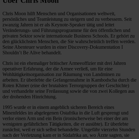
Über Chris Moon
Chris Moon hilft Menschen und Organisationen weltweit,
persönliches und Teamleistung zu steigern und zu verbessern. Seit
zwanzig Jahren ist er als Keynote-Speaker tätig und leitet
Veränderungs- und Führungsprogramme für den öffentlichen und
privaten Sektor sowie internationale Business Schools. Er gehört zu
den glücklichsten Menschen, die Sie wahrscheinlich treffen werden.
Seine Abenteuer wurden in einer Discovery-Dokumentation I
Shouldn’t Be Alive behandelt.
Chris ist ein ehemaliger britischer Armeeoffizier mit drei Jahren
operativer Erfahrung, der die Armee verließ, um für eine
Wohltätigkeitsorganisation zur Räumung von Landminen zu
arbeiten. Er überlebte die Gefangennahme in Kambodscha durch die
Roten Khmer (eine der brutalsten Terrorgruppen der Geschichte)
und verhandelte seine Freilassung sowie die von zwei Kollegen aus
der drohenden Hinrichtung.
1995 wurde er in einem angeblich sicheren Bereich eines
Minenfeldes im abgelegenen Ostafrika in die Luft gesprengt und
verlor einen Arm und ein Bein (ironischerweise bei einer der am
wenigsten gefährlichen Tätigkeiten, die er ausübte). Er überlebte
zunächst, weil er sich selbst behandelte. Ungefähr vierzehn Stunden
nach der Verletzung kam er in Südafrika an, wo Ärzte sagten, sie