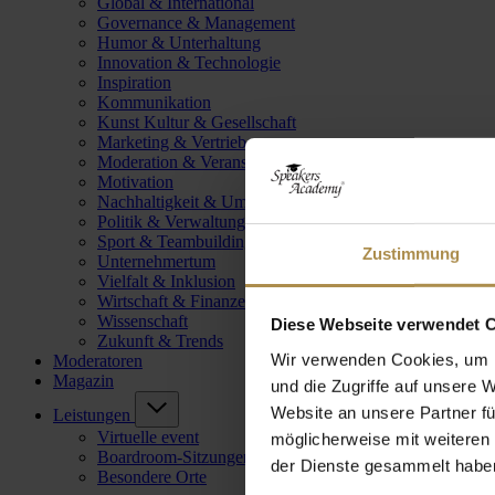
Global & International
Governance & Management
Humor & Unterhaltung
Innovation & Technologie
Inspiration
Kommunikation
Kunst Kultur & Gesellschaft
Marketing & Vertrieb
Moderation & Veranstaltungsleitung
Motivation
Nachhaltigkeit & Umwelt
Politik & Verwaltung
Sport & Teambuilding
Zustimmung
Unternehmertum
Vielfalt & Inklusion
Wirtschaft & Finanzen
Wissenschaft
Diese Webseite verwendet 
Zukunft & Trends
Wir verwenden Cookies, um I
Moderatoren
Magazin
und die Zugriffe auf unsere 
Website an unsere Partner fü
Leistungen
Virtuelle event
möglicherweise mit weiteren
Boardroom-Sitzungen
der Dienste gesammelt habe
Besondere Orte