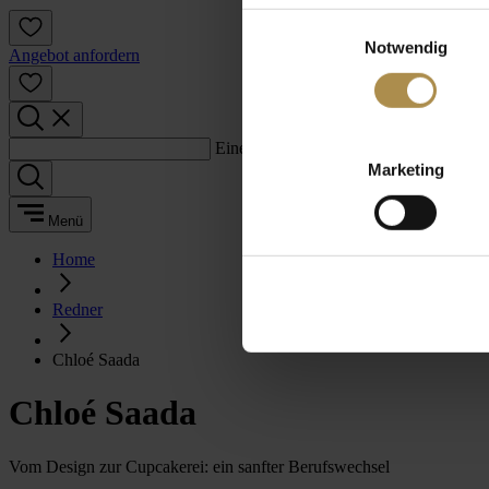
Einwilligungsauswahl
Notwendig
Angebot anfordern
Einen Suchbegriff eingeben:
Marketing
Menü
Home
Redner
Chloé Saada
Chloé Saada
Vom Design zur Cupcakerei: ein sanfter Berufswechsel