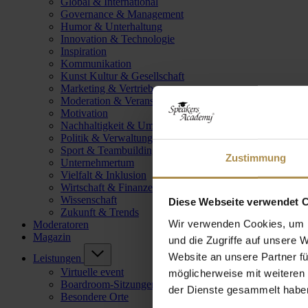
Global & International
Governance & Management
Humor & Unterhaltung
Innovation & Technologie
Inspiration
Kommunikation
Kunst Kultur & Gesellschaft
Marketing & Vertrieb
Moderation & Veranstaltungsleitung
Motivation
Nachhaltigkeit & Umwelt
Politik & Verwaltung
Sport & Teambuilding
Zustimmung
Unternehmertum
Vielfalt & Inklusion
Wirtschaft & Finanzen
Wissenschaft
Diese Webseite verwendet 
Zukunft & Trends
Wir verwenden Cookies, um I
Moderatoren
Magazin
und die Zugriffe auf unsere 
Website an unsere Partner fü
Leistungen
Virtuelle event
möglicherweise mit weiteren
Boardroom-Sitzungen
der Dienste gesammelt habe
Besondere Orte