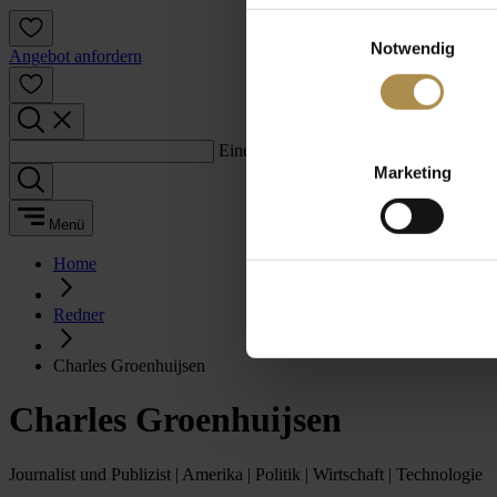
Einwilligungsauswahl
Notwendig
Angebot anfordern
Einen Suchbegriff eingeben:
Marketing
Menü
Home
Redner
Charles Groenhuijsen
Charles Groenhuijsen
Journalist und Publizist | Amerika | Politik | Wirtschaft | Technologie