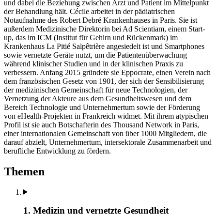
und dabei die Beziehung zwischen Arzt und Patient im Mittelpunkt
der Behandlung hält. Cécile arbeitet in der pädiatrischen
Notaufnahme des Robert Debré Krankenhauses in Paris. Sie ist
außerdem Medizinische Direktorin bei Ad Scientiam, einem Start-
up, das im ICM (Institut für Gehirn und Rückenmark) im
Krankenhaus La Pitié Salpêtrière angesiedelt ist und Smartphones
sowie vernetzte Geräte nutzt, um die Patientenüberwachung
während klinischer Studien und in der klinischen Praxis zu
verbessern. Anfang 2015 gründete sie Eppocrate, einen Verein nach
dem französischen Gesetz von 1901, der sich der Sensibilisierung
der medizinischen Gemeinschaft für neue Technologien, der
Vernetzung der Akteure aus dem Gesundheitswesen und dem
Bereich Technologie und Unternehmertum sowie der Förderung
von eHealth-Projekten in Frankreich widmet. Mit ihrem atypischen
Profil ist sie auch Botschafterin des Thousand Network in Paris,
einer internationalen Gemeinschaft von über 1000 Mitgliedern, die
darauf abzielt, Unternehmertum, intersektorale Zusammenarbeit und
berufliche Entwicklung zu fördern.
Themen
1. Medizin und vernetzte Gesundheit