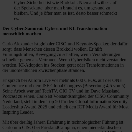
Cyber-Sicherheit ist wie Brokkoli: Niemand will es auf
der Speisekarte, aber man braucht es, um gesund zu
bleiben. Und je öfter man es isst, desto besser schmeckt
es.
Der Cyber-Samurai: Cyber- und KI-Transformation
menschlich machen
Carlo Alexander ist globaler CISO und Keynote-Speaker, der dafür
sorgt, dass Menschen diesen Brokkoli wollen. Er hilft
Führungskräften, Bewegung zu schaffen, wenn Veränderungen
schneller gehen als Vertrauen. Wenn Cyberrisiken nicht verstanden
werden, KI-Adoption ins Stocken gerät oder Transformationen in
der unordentlichen Zwischenphase stranden.
Er sprach bei Aurora Live vor mehr als 600 CEOs, auf der ONE
Conference und dem ISF Global Congress (Bewertung 4,5 von 5).
Seine Arbeit war auf TechTV, CIO TV und im Dave Maasland
Podcast zu sehen. Carlo ist Vorstandsmitglied der CISO Community
Nederland, steht in den Top 50 für den Global Information Security
Leadership Award 2025 und erhielt den ICT Media Award für Most
Inspiring Leader.
Mit über dreißig Jahren Erfahrung in technologischer Führung ist
Carlo nun CISO bei FrieslandCampina, einem niederländischen