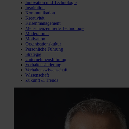
Innovation und Technologie
Inspiration
Kommunikation
Kreativität
Krisenmanagement
Menschenzentrierte Technologie
Moderatoren
Motivation
Organisationskultur
Persönliche Führung
Strategie
Unternehmensführung
Verhaltensänderung
Verhaltenswissenschaft
Wissenschaft
Zukunft & Trends