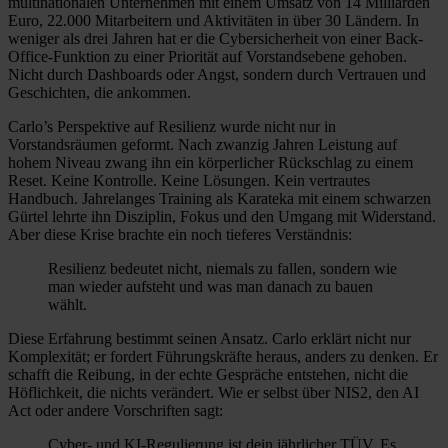
multinationalen Unternehmen mit einem Umsatz von 14 Milliarden
Euro, 22.000 Mitarbeitern und Aktivitäten in über 30 Ländern. In
weniger als drei Jahren hat er die Cybersicherheit von einer Back-
Office-Funktion zu einer Priorität auf Vorstandsebene gehoben.
Nicht durch Dashboards oder Angst, sondern durch Vertrauen und
Geschichten, die ankommen.
Carlo’s Perspektive auf Resilienz wurde nicht nur in
Vorstandsräumen geformt. Nach zwanzig Jahren Leistung auf
hohem Niveau zwang ihn ein körperlicher Rückschlag zu einem
Reset. Keine Kontrolle. Keine Lösungen. Kein vertrautes
Handbuch. Jahrelanges Training als Karateka mit einem schwarzen
Gürtel lehrte ihn Disziplin, Fokus und den Umgang mit Widerstand.
Aber diese Krise brachte ein noch tieferes Verständnis:
Resilienz bedeutet nicht, niemals zu fallen, sondern wie
man wieder aufsteht und was man danach zu bauen
wählt.
Diese Erfahrung bestimmt seinen Ansatz. Carlo erklärt nicht nur
Komplexität; er fordert Führungskräfte heraus, anders zu denken. Er
schafft die Reibung, in der echte Gespräche entstehen, nicht die
Höflichkeit, die nichts verändert. Wie er selbst über NIS2, den AI
Act oder andere Vorschriften sagt:
Cyber- und KI-Regulierung ist dein jährlicher TÜV. Es