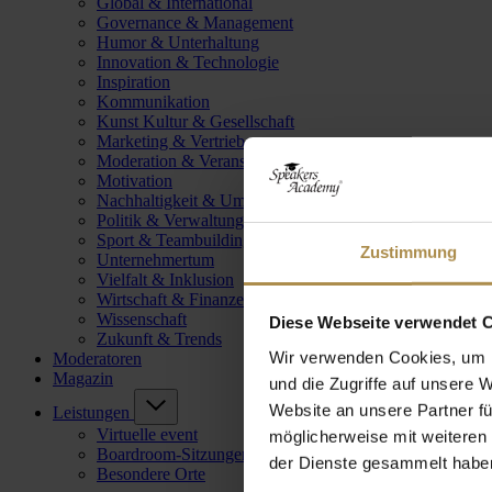
Global & International
Governance & Management
Humor & Unterhaltung
Innovation & Technologie
Inspiration
Kommunikation
Kunst Kultur & Gesellschaft
Marketing & Vertrieb
Moderation & Veranstaltungsleitung
Motivation
Nachhaltigkeit & Umwelt
Politik & Verwaltung
Sport & Teambuilding
Zustimmung
Unternehmertum
Vielfalt & Inklusion
Wirtschaft & Finanzen
Wissenschaft
Diese Webseite verwendet 
Zukunft & Trends
Wir verwenden Cookies, um I
Moderatoren
Magazin
und die Zugriffe auf unsere 
Website an unsere Partner fü
Leistungen
Virtuelle event
möglicherweise mit weiteren
Boardroom-Sitzungen
der Dienste gesammelt habe
Besondere Orte