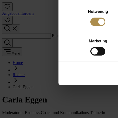
Einwilligungsauswahl
Notwendig
Angebot anfordern
Einen Suchbegriff eingeben:
Marketing
Menü
Home
Redner
Carla Eggen
Carla Eggen
Moderatorin, Business-Coach und Kommunikations-Trainerin