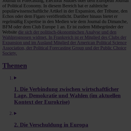
Journal of Forecasting, Electoral Studies oder dem European Journal
of Political Economy. In diesem Bereich hat er zahlreiche
populärwissenschaftliche Artikel in der Expansion, der Tribune, den
Echos oder dem Figaro veröffentlicht. Darüber hinaus bietet er
regelmäßig Expertise in den Medien wie dem Journal du Dimanche,
BFM oder dem Club Europe 1 an. Er ist zudem Mitbegründer der
Website
die sich der politisch-ökonomischen Analyse und den
Wahlprognosen widmet. In Frankreich ist er Mitglied des Clubs der
Expansion und im Ausland Mitglied der American Political Science
Association, der Political Forecasting Group und der Public Choice
Society.
Themen
1. Die Verbindung zwischen wirtschaftlicher
Lage, Demokratie und Wahlen (im aktuellen
Kontext der Eurokrise)
2. Die Verschuldung in Europa