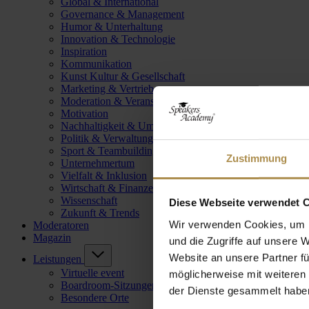
Global & International
Governance & Management
Humor & Unterhaltung
Innovation & Technologie
Inspiration
Kommunikation
Kunst Kultur & Gesellschaft
Marketing & Vertrieb
Moderation & Veranstaltungsleitung
Motivation
Nachhaltigkeit & Umwelt
Politik & Verwaltung
Sport & Teambuilding
Zustimmung
Unternehmertum
Vielfalt & Inklusion
Wirtschaft & Finanzen
Wissenschaft
Diese Webseite verwendet 
Zukunft & Trends
Wir verwenden Cookies, um I
Moderatoren
Magazin
und die Zugriffe auf unsere 
Website an unsere Partner fü
Leistungen
Virtuelle event
möglicherweise mit weiteren
Boardroom-Sitzungen
der Dienste gesammelt habe
Besondere Orte