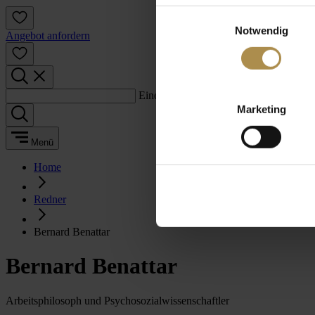
Einwilligungsauswahl
Notwendig
Angebot anfordern
Einen Suchbegriff eingeben:
Marketing
Menü
Home
Redner
Bernard Benattar
Bernard Benattar
Arbeitsphilosoph und Psychosozialwissenschaftler