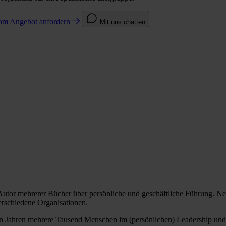
com
Angebot anfordern
Mit uns chatten
 Autor mehrerer Bücher über persönliche und geschäftliche Führung. N
rschiedene Organisationen.
etzten Jahren mehrere Tausend Menschen im (persönlichen) Leadership un