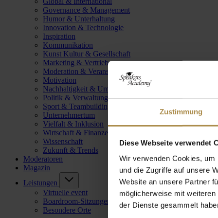
Global & International
Governance & Management
Humor & Unterhaltung
Innovation & Technologie
Inspiration
Kommunikation
Kunst Kultur & Gesellschaft
Marketing & Vertrieb
Moderation & Veranstaltungsleitung
Motivation
Nachhaltigkeit & Umwelt
Politik & Verwaltung
Sport & Teambuilding
Zustimmung
Unternehmertum
Vielfalt & Inklusion
Wirtschaft & Finanzen
Wissenschaft
Diese Webseite verwendet 
Zukunft & Trends
Wir verwenden Cookies, um I
Moderatoren
Magazin
und die Zugriffe auf unsere 
Website an unsere Partner fü
Leistungen
Virtuelle event
möglicherweise mit weiteren
Boardroom-Sitzungen
der Dienste gesammelt habe
Besondere Orte