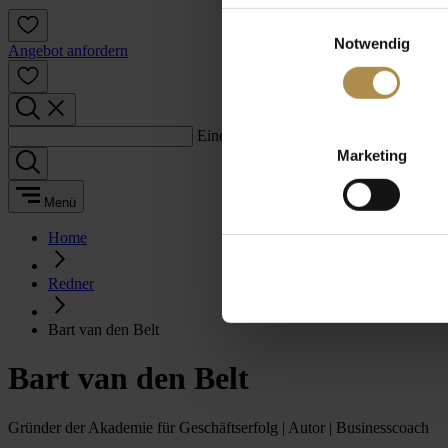
Einwilligungsauswahl
Notwendig
Angebot anfordern
Einen Suchbegriff eingeben:
Marketing
Menü
Home
Redner
Bart van den Belt
Bart van den Belt
Gründer der Akademie für Geschäftserfolg | Autor | Businesscoach