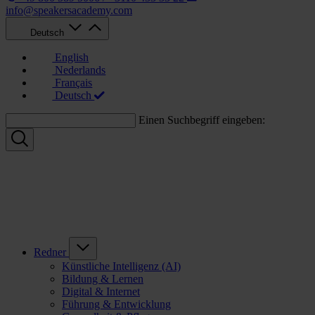
info@speakersacademy.com
Deutsch
English
Nederlands
Français
Deutsch
Einen Suchbegriff eingeben:
Redner
Künstliche Intelligenz (AI)
Bildung & Lernen
Digital & Internet
Führung & Entwicklung