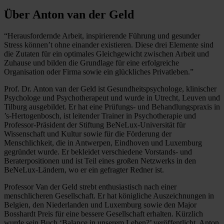
Über Anton van der Geld
“Herausfordernde Arbeit, inspirierende Führung und gesunder
Stress können’t ohne einander existieren. Diese drei Elemente sind
die Zutaten für ein optimales Gleichgewicht zwischen Arbeit und
Zuhause und bilden die Grundlage für eine erfolgreiche
Organisation oder Firma sowie ein glückliches Privatleben.”
Prof. Dr. Anton van der Geld ist Gesundheitspsychologe, klinischer
Psychologe und Psychotherapeut und wurde in Utrecht, Leuven und
Tilburg ausgebildet. Er hat eine Prüfungs- und Behandlungspraxis in
’s-Hertogenbosch, ist leitender Trainer in Psychotherapie und
Professor-Präsident der Stiftung BeNeLux-Universität für
Wissenschaft und Kultur sowie für die Förderung der
Menschlichkeit, die in Antwerpen, Eindhoven und Luxemburg
gegründet wurde. Er bekleidet verschiedene Vorstands- und
Beraterpositionen und ist Teil eines großen Netzwerks in den
BeNeLux-Ländern, wo er ein gefragter Redner ist.
Professor Van der Geld strebt enthusiastisch nach einer
menschlicheren Gesellschaft. Er hat königliche Auszeichnungen in
Belgien, den Niederlanden und Luxemburg sowie den Major
Bosshardt Preis für eine bessere Gesellschaft erhalten. Kürzlich
wurde sein Buch ‘Balance in unserem Leben?’ veröffentlicht. Anton