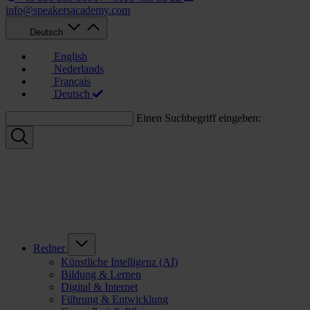
info@speakersacademy.com
Deutsch
English
Nederlands
Français
Deutsch
Einen Suchbegriff eingeben:
Redner
Künstliche Intelligenz (AI)
Bildung & Lernen
Digital & Internet
Führung & Entwicklung