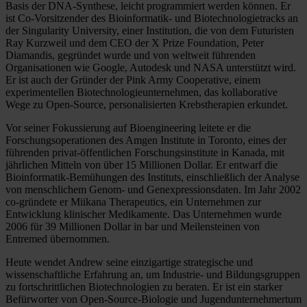
Basis der DNA-Synthese, leicht programmiert werden können. Er
ist Co-Vorsitzender des Bioinformatik- und Biotechnologietracks an
der Singularity University, einer Institution, die von dem Futuristen
Ray Kurzweil und dem CEO der X Prize Foundation, Peter
Diamandis, gegründet wurde und von weltweit führenden
Organisationen wie Google, Autodesk und NASA unterstützt wird.
Er ist auch der Gründer der Pink Army Cooperative, einem
experimentellen Biotechnologieunternehmen, das kollaborative
Wege zu Open-Source, personalisierten Krebstherapien erkundet.
Vor seiner Fokussierung auf Bioengineering leitete er die
Forschungsoperationen des Amgen Institute in Toronto, eines der
führenden privat-öffentlichen Forschungsinstitute in Kanada, mit
jährlichen Mitteln von über 15 Millionen Dollar. Er entwarf die
Bioinformatik-Bemühungen des Instituts, einschließlich der Analyse
von menschlichem Genom- und Genexpressionsdaten. Im Jahr 2002
co-gründete er Miikana Therapeutics, ein Unternehmen zur
Entwicklung klinischer Medikamente. Das Unternehmen wurde
2006 für 39 Millionen Dollar in bar und Meilensteinen von
Entremed übernommen.
Heute wendet Andrew seine einzigartige strategische und
wissenschaftliche Erfahrung an, um Industrie- und Bildungsgruppen
zu fortschrittlichen Biotechnologien zu beraten. Er ist ein starker
Befürworter von Open-Source-Biologie und Jugendunternehmertum