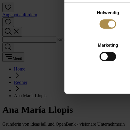
Einwilligungsauswahl
Notwendig
Angebot anfordern
Einen Suchbegriff eingeben:
Marketing
Menü
Home
Redner
Ana María Llopis
Ana María Llopis
Gründerin von ideas4all und OpenBank - visionäre Unternehmerin