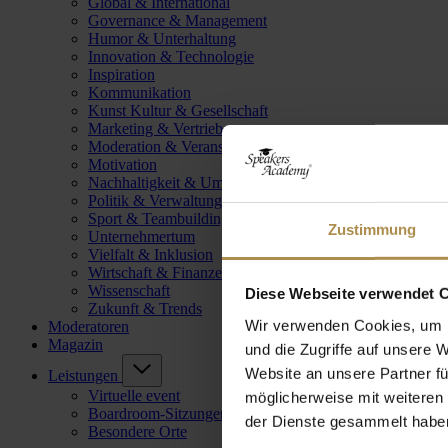
Global & International
Governance & Management
Humor & Unterhaltung
Innovation & Technologie
Inspiration
Kommunikation
Kunst Kultur & Gesellschaft
Marketing & Vertrieb
Moderation & Veranstaltungsleitung
Motivation
Nachhaltigkeit & Umwelt
Politik & Verwaltung
Sport & Teambuilding
Zustimmung
Unternehmertum
Vielfalt & Inklusion
Wirtschaft & Finanzen
Wissenschaft
Diese Webseite verwendet 
Zukunft & Trends
Wir verwenden Cookies, um I
Moderatoren
Magazin
und die Zugriffe auf unsere 
Website an unsere Partner fü
Leistungen
Virtuelle event
möglicherweise mit weiteren
Boardroom-Sitzungen
der Dienste gesammelt habe
Besondere Orte