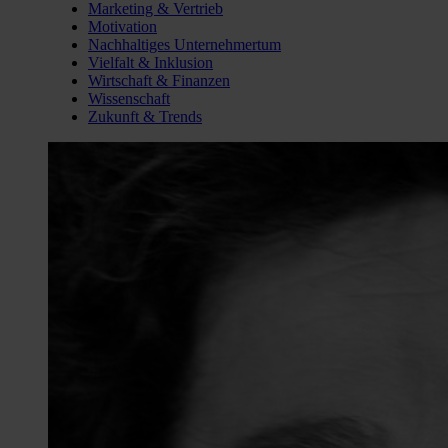
Marketing & Vertrieb
Motivation
Nachhaltiges Unternehmertum
Vielfalt & Inklusion
Wirtschaft & Finanzen
Wissenschaft
Zukunft & Trends