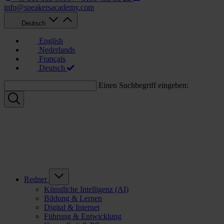
info@speakersacademy.com
Deutsch
English
Nederlands
Français
Deutsch
Einen Suchbegriff eingeben:
Redner
Künstliche Intelligenz (AI)
Bildung & Lernen
Digital & Internet
Führung & Entwicklung