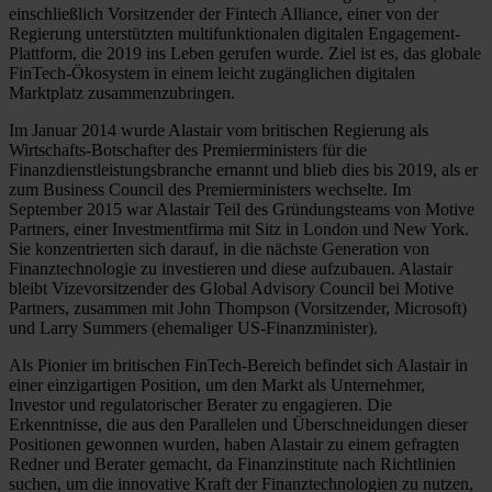
einschließlich Vorsitzender der Fintech Alliance, einer von der
Regierung unterstützten multifunktionalen digitalen Engagement-
Plattform, die 2019 ins Leben gerufen wurde. Ziel ist es, das globale
FinTech-Ökosystem in einem leicht zugänglichen digitalen
Marktplatz zusammenzubringen.
Im Januar 2014 wurde Alastair vom britischen Regierung als
Wirtschafts-Botschafter des Premierministers für die
Finanzdienstleistungsbranche ernannt und blieb dies bis 2019, als er
zum Business Council des Premierministers wechselte. Im
September 2015 war Alastair Teil des Gründungsteams von Motive
Partners, einer Investmentfirma mit Sitz in London und New York.
Sie konzentrierten sich darauf, in die nächste Generation von
Finanztechnologie zu investieren und diese aufzubauen. Alastair
bleibt Vizevorsitzender des Global Advisory Council bei Motive
Partners, zusammen mit John Thompson (Vorsitzender, Microsoft)
und Larry Summers (ehemaliger US-Finanzminister).
Als Pionier im britischen FinTech-Bereich befindet sich Alastair in
einer einzigartigen Position, um den Markt als Unternehmer,
Investor und regulatorischer Berater zu engagieren. Die
Erkenntnisse, die aus den Parallelen und Überschneidungen dieser
Positionen gewonnen wurden, haben Alastair zu einem gefragten
Redner und Berater gemacht, da Finanzinstitute nach Richtlinien
suchen, um die innovative Kraft der Finanztechnologien zu nutzen,