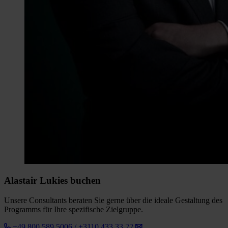
Alastair Lukies buchen
Unsere Consultants beraten Sie gerne über die ideale Gestaltung des
Programms für Ihre spezifische Zielgruppe.
+49 800 589 5006 / +3110 433 33 22