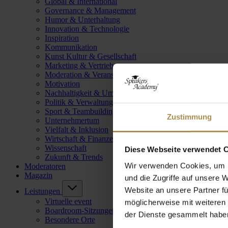
Global & International
Governance & Management
Humor & Unterhaltung
Innovation & Technologie
Inspiration
Kommunikation
Kunst Kultur & Gesellschaft
Marketing & Vertrieb
Moderation & Veranstaltungsleitung
Motivation
Nachhaltigkeit & Umwelt
Politik & Verwaltung
Sport & Teambuilding
Zustimmung
Unternehmertum
Vielfalt & Inklusion
Wirtschaft & Finanzen
Wissenschaft
Diese Webseite verwendet 
Zukunft & Trends
Wir verwenden Cookies, um I
Moderatoren
Magazin
und die Zugriffe auf unsere 
Website an unsere Partner fü
Leistungen
Virtuelle event
möglicherweise mit weiteren
Boardroom-Sitzungen
der Dienste gesammelt habe
Besondere Orte