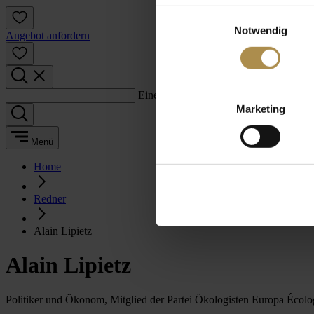
Einwilligungsauswahl
Notwendig
Angebot anfordern
Einen Suchbegriff eingeben:
Marketing
Menü
Home
Redner
Alain Lipietz
Alain Lipietz
Politiker und Ökonom, Mitglied der Partei Ökologisten Europa Écolo