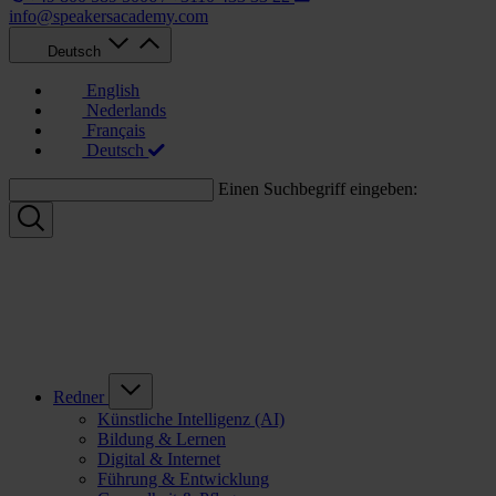
info@speakersacademy.com
Deutsch
English
Nederlands
Français
Deutsch
Einen Suchbegriff eingeben:
Redner
Künstliche Intelligenz (AI)
Bildung & Lernen
Digital & Internet
Führung & Entwicklung