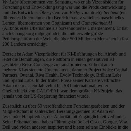
Viv Labs
(übernommen von Samsung, wo er als Vizepräsident für
Forschung und Entwicklung tätig war und die Produktentwicklung
und das Entwickler-Ökosystem von
Bixby
vorantrieb),
Sentient
(ein
führendes Unternehmen im Bereich massiv verteiltes maschinelles
Lernen, übernommen von Cognizant) und
Gameplanner.AI
(Airbnbs erste Übernahme als börsennotiertes Unternehmen). Er hat
auch Change.org mitgegründet, die mittlerweile größte
Petitionsplattform der Welt, die über 500 Millionen Menschen in fast
200 Ländern ermächtigt.
Derzeit ist Adam Vizepräsident für KI-Erfahrungen bei Airbnb und
leitet die Bemühungen, die Plattform in einen generativen KI-
gestützten Reise-Concierge zu transformieren. Er berät auch
mehrere KI-gesteuerte Unternehmen, darunter Project Voice Capital
Partners, Otter.ai, Riva Health, Evolv Technology, Brilliant Labs
und Spatial Labs. In der frühen Phase seiner Karriere verbrachte
Adam mehr als ein Jahrzehnt bei SRI International, wo er
Chefarchitekt von CALO/PAL war, dem größten KI-Projekt, das
jemals von der US-Regierung finanziert wurde.
Zusätzlich zu über 60 veröffentlichten Forschungsarbeiten und der
Mitgliedschaft in zahlreichen Beratungsgremien ist Adam ein
fesselnder Hauptredner, der Autorität mit Zugänglichkeit verbindet.
Seine Präsentationen haben Führungskräfte bei Cisco, Google, Visa,
Dell und vielen anderen inspiriert und bieten seltene Einblicke in die