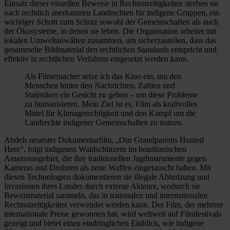
Einsatz dieser visuellen Beweise in Rechtsstreitigkeiten streben sie
nach rechtlich anerkannten Landrechten für indigene Gruppen, ein
wichtiger Schritt zum Schutz sowohl der Gemeinschaften als auch
der Ökosysteme, in denen sie leben. Die Organisation arbeitet mit
lokalen Umweltanwälten zusammen, um sicherzustellen, dass das
gesammelte Bildmaterial den rechtlichen Standards entspricht und
effektiv in rechtlichen Verfahren eingesetzt werden kann.
Als Filmemacher setze ich das Kino ein, um den
Menschen hinter den Nachrichten, Zahlen und
Statistiken ein Gesicht zu geben – um diese Probleme
zu humanisieren. Mein Ziel ist es, Film als kraftvolles
Mittel für Klimagerechtigkeit und den Kampf um die
Landrechte indigener Gemeinschaften zu nutzen.
Abdels neuester Dokumentarfilm, „Our Grandparents Hunted
Here“, folgt indigenen Waldschützern im brasilianischen
Amazonasgebiet, die ihre traditionellen Jagdinstrumente gegen
Kameras und Drohnen als neue Waffen eingetauscht haben. Mit
diesen Technologien dokumentieren sie illegale Abholzung und
Invasionen ihres Landes durch externe Akteure, wodurch sie
Beweismaterial sammeln, das in nationalen und internationalen
Rechtsstreitigkeiten verwendet werden kann. Der Film, der mehrere
internationale Preise gewonnen hat, wird weltweit auf Filmfestivals
gezeigt und bietet einen eindringlichen Einblick, wie indigene