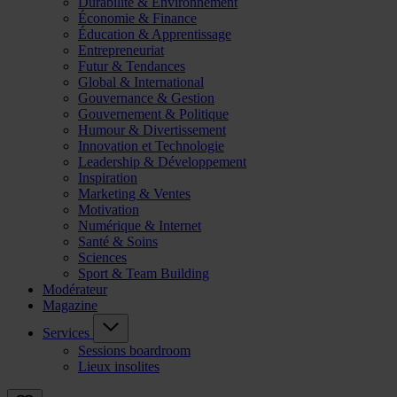
Durabilité & Environnement
Économie & Finance
Éducation & Apprentissage
Entrepreneuriat
Futur & Tendances
Global & International
Gouvernance & Gestion
Gouvernement & Politique
Humour & Divertissement
Innovation et Technologie
Leadership & Développement
Inspiration
Marketing & Ventes
Motivation
Numérique & Internet
Santé & Soins
Sciences
Sport & Team Building
Modérateur
Magazine
Services
Sessions boardroom
Lieux insolites