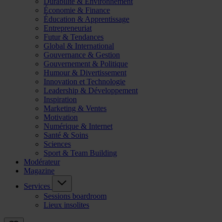
Durabilité & Environnement
Économie & Finance
Éducation & Apprentissage
Entrepreneuriat
Futur & Tendances
Global & International
Gouvernance & Gestion
Gouvernement & Politique
Humour & Divertissement
Innovation et Technologie
Leadership & Développement
Inspiration
Marketing & Ventes
Motivation
Numérique & Internet
Santé & Soins
Sciences
Sport & Team Building
Modérateur
Magazine
Services
Sessions boardroom
Lieux insolites