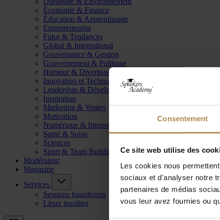
Durabilité & Environnement
Économie & Finance
Éducation & Apprentissage
Entrepreneuriat
Futur & Tendances
Global & International
Gouvernance & Gestion
Gouvernement & Politique
Humour & Divertissement
Innovation et Technologie
Leadership & Développement
Inspiration
Marketing & Ventes
Motivation
Consentement
Numérique & Internet
Santé & Soins
Sciences
Ce site web utilise des cook
Sport & Team Building
Modérateur
Les cookies nous permettent d
Magazine
sociaux et d'analyser notre t
Services
partenaires de médias sociaux
Sessions boardroom
vous leur avez fournies ou qu'
Lieux insolites