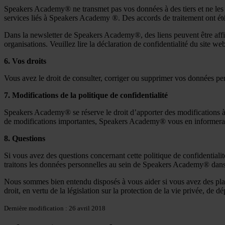
Speakers Academy® ne transmet pas vos données à des tiers et ne les f
services liés à Speakers Academy ®. Des accords de traitement ont été
Dans la newsletter de Speakers Academy®, des liens peuvent être affic
organisations. Veuillez lire la déclaration de confidentialité du site we
6. Vos droits
Vous avez le droit de consulter, corriger ou supprimer vos données pe
7. Modifications de la politique de confidentialité
Speakers Academy® se réserve le droit d’apporter des modifications à c
de modifications importantes, Speakers Academy® vous en informera
8. Questions
Si vous avez des questions concernant cette politique de confidentialit
traitons les données personnelles au sein de Speakers Academy® dan
Nous sommes bien entendu disposés à vous aider si vous avez des plai
droit, en vertu de la législation sur la protection de la vie privée, de
Dernière modification : 26 avril 2018