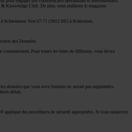
ur pour engager des conférenciers néerlandais et internationaux.
ss & Knowledge Club. De plus, nous publions le magazine
s à Schiedamse Vest 67-71 (3012 BE) à Rotterdam.
tection des Données.
e consentement. Pour toutes les listes de diffusion, vous devez
 les données que vous avez fournies ne seront pas supprimées.
brefs délais.
my® applique des procédures de sécurité appropriées. Si vous suspectez