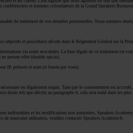
rs et les clients. Cela signifie que nous agissons en tant que médiate
os conférenciers et sommes cofondateurs de la Grand Speakers Busine
sable du traitement de vos données personnelles. Nous sommes situé
objectifs et procédures décrits dans le Règlement Général sur la Pro
ormations via notre newsletter. La base légale de ce traitement est votr
 ne prenne effet (double opt-in).
esse IP, prénom et nom (si fourni par vous).
écessaire ou légalement requis. Tant que le consentement est accordé,
 droits tels que décrits au paragraphe 6, cela sera traité dans les plus 
gations indésirables et les modifications non autorisées, Speakers Acade
ces de mauvaise utilisation, veuillez contacter Speakers Academy®.