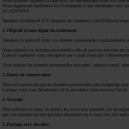
Nous sommes Speakers Academy®, un intermédiaire entre les conférencie
Nous organisons également des événements et des séminaires avec n
ACADEMY®.
Speakers Academy® B.V. (registre du commerce 24153344) est respon
2. Objectif et base légale du traitement
Speakers Academy® traite vos données personnelles conformément aux 
Nous traitons vos données personnelles afin de pouvoir envoyer des inf
d’abord confirmer votre inscription par e-mail avant que l’abonnement
Nous traitons les données personnelles suivantes : adresse e-mail, adr
3. Durée de conservation
Nous ne conservons pas les données personnelles plus longtemps que n
Lorsque vous vous désabonnez de la newsletter et/ou exercez l’un de vos
4. Sécurité
Pour prévenir les abus, les pertes, les accès non autorisés, les divul
que vos données ne sont pas bien sécurisées ou si vous avez des indi
5. Partage avec des tiers