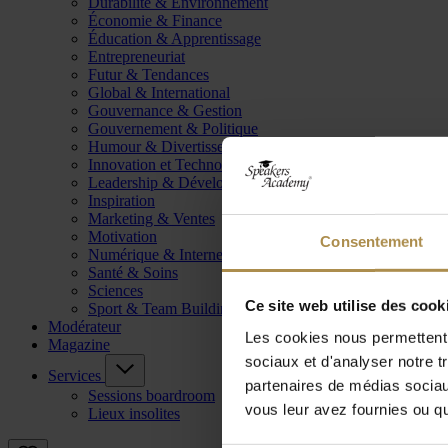
Durabilité & Environnement
Économie & Finance
Éducation & Apprentissage
Entrepreneuriat
Futur & Tendances
Global & International
Gouvernance & Gestion
Gouvernement & Politique
Humour & Divertissement
Innovation et Technologie
Leadership & Développement
Inspiration
Marketing & Ventes
Motivation
Consentement
Numérique & Internet
Santé & Soins
Sciences
Ce site web utilise des cook
Sport & Team Building
Modérateur
Les cookies nous permettent d
Magazine
sociaux et d'analyser notre t
Services
partenaires de médias sociaux
Sessions boardroom
vous leur avez fournies ou qu'
Lieux insolites