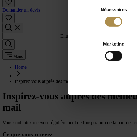
Sélection
Nécessaires
du
Demander un devis
consentement
Entrez un terme de recherche :
Marketing
Menu
Home
Inspirez-vous auprès des meilleurs conférenciers et animateurs
Inspirez-vous auprès des meille
mail
Vous souhaitez recevoir régulièrement de l’inspiration de la part des
Ce que vous recevez