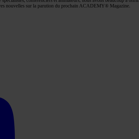
e spécialistes, conférenciers et animateurs, nous avons beaucoup à offri
ières nouvelles sur la parution du prochain ACADEMY® Magazine.