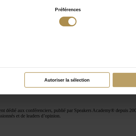
Préférences
Autoriser la sélection
édié aux conférenciers, publié par Speakers Academy® depuis 2004.
sionnés et de leaders d’opinion.