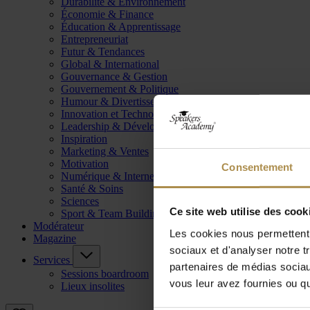
Durabilité & Environnement
Économie & Finance
Éducation & Apprentissage
Entrepreneuriat
Futur & Tendances
Global & International
Gouvernance & Gestion
Gouvernement & Politique
Humour & Divertissement
Innovation et Technologie
Leadership & Développement
Inspiration
Marketing & Ventes
Motivation
Consentement
Numérique & Internet
Santé & Soins
Sciences
Ce site web utilise des cook
Sport & Team Building
Modérateur
Les cookies nous permettent d
Magazine
sociaux et d'analyser notre t
Services
partenaires de médias sociaux
Sessions boardroom
vous leur avez fournies ou qu'
Lieux insolites