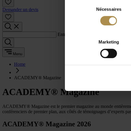
Sélection
Nécessaires
du
Demander un devis
consentement
Entrez un terme de recherche :
Marketing
Menu
Home
ACADEMY® Magazine
ACADEMY® Magazine
ACADEMY® Magazine est le premier magazine au monde entièrement d
conférenciers de premier plan, aux côtés de témoignages d’experts pas
ACADEMY® Magazine 2026